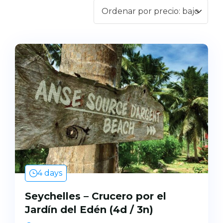
II
Pegasos
Callisto
4 days
Seychelles – Crucero por el
Jardín del Edén (4d / 3n)