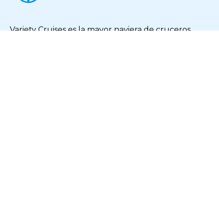
Variety Cruises es la mayor naviera de cruceros
boutique del mundo. ¡Descubra nuestro mundo!
Links de interés
Soporte
Política de Privacidad
Contacto
Variety Cruises