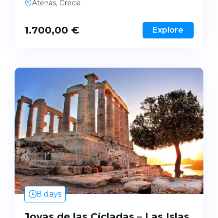
Atenas, Grecia
1.700,00
€
Explore
8 days
Joyas de las Cícladas – Las Islas