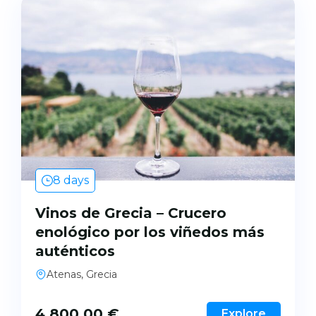
8 days
Vinos de Grecia – Crucero
enológico por los viñedos más
auténticos
Atenas, Grecia
4.800,00
€
Explore