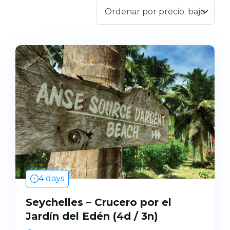
II
Pegasos
Callisto
4 days
Seychelles – Crucero por el
Jardín del Edén (4d / 3n)