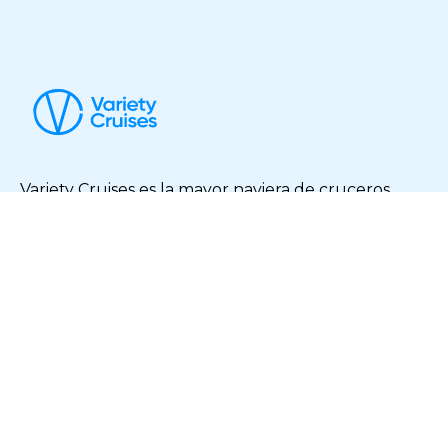
Variety Cruises es la mayor naviera de cruceros
boutique del mundo. ¡Descubra nuestro mundo!
Links de interés
Soporte