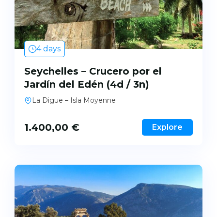
Reservar
Panorama
Panorama II
4 days
Pegasos
Seychelles – Crucero por el
Callisto
Jardín del Edén (4d / 3n)
La Digue – Isla Moyenne
1.400,00
€
Explore