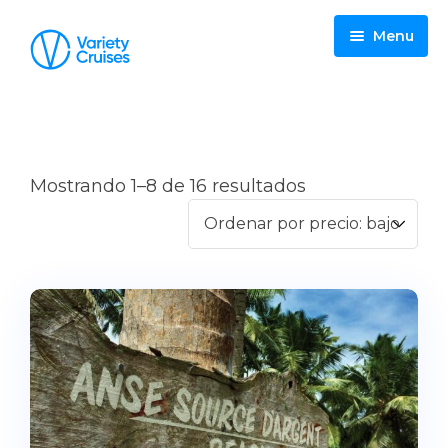
Menu
Home
Cruceros
Mostrando 1–8 de 16 resultados
Destinos
Barcos
Descuentos
Variety Voyager
Sobre Variety Cruises
Harmony V
Grupos & Charters
Harmony G
FAQ
Galileo