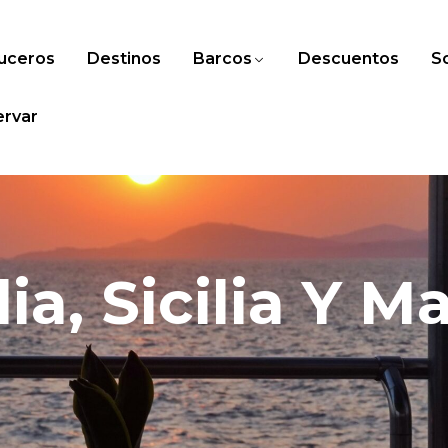
uceros
Destinos
Barcos
Descuentos
So
ervar
lia, Sicilia Y M