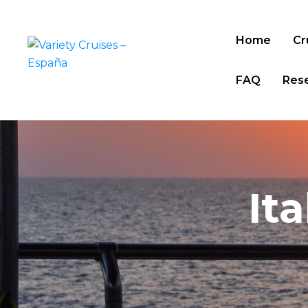
Home
Cr
FAQ
Res
Ita