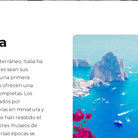
ta
rráneo, Italia ha
les sean sus
a una primera
as ofrecen una
ompletas. Los
eados por
ras en miniatura y
han resistido el
dores museos de
ersas épocas se