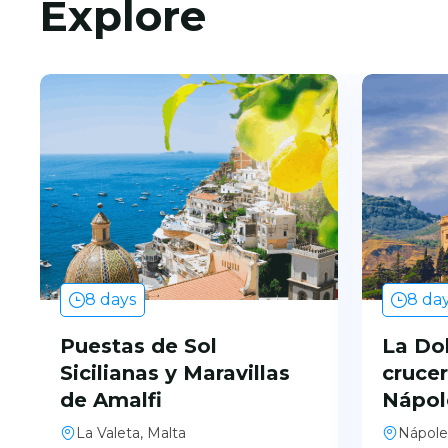
Explore
8 days
8 da
Puestas de Sol
La Dol
Sicilianas y Maravillas
cruce
de Amalfi
Nápol
La Valeta, Malta
Nápoles