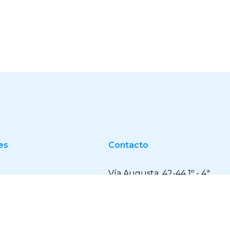
es
Contacto
Vía Augusta, 42-44 1º - 4ª
| Barcelona, Spain
(08006)
+34 93 217 15 74