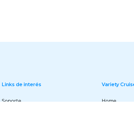
Links de interés
Variety Cruis
Soporte
Home
Política de Privacidad
Cruceros
Contacto
Destinos